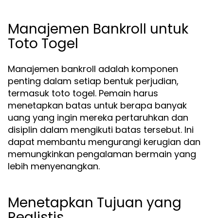
Manajemen Bankroll untuk
Toto Togel
Manajemen bankroll adalah komponen
penting dalam setiap bentuk perjudian,
termasuk toto togel. Pemain harus
menetapkan batas untuk berapa banyak
uang yang ingin mereka pertaruhkan dan
disiplin dalam mengikuti batas tersebut. Ini
dapat membantu mengurangi kerugian dan
memungkinkan pengalaman bermain yang
lebih menyenangkan.
Menetapkan Tujuan yang
Realistis