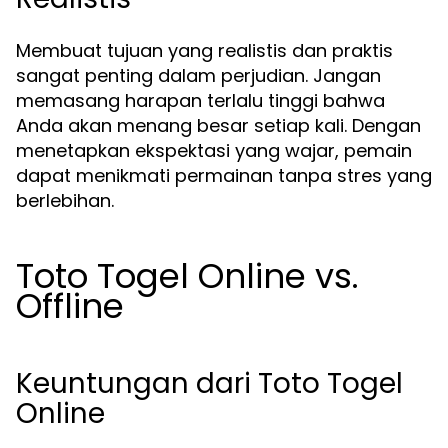
Membuat tujuan yang realistis dan praktis
sangat penting dalam perjudian. Jangan
memasang harapan terlalu tinggi bahwa
Anda akan menang besar setiap kali. Dengan
menetapkan ekspektasi yang wajar, pemain
dapat menikmati permainan tanpa stres yang
berlebihan.
Toto Togel Online vs.
Offline
Keuntungan dari Toto Togel
Online