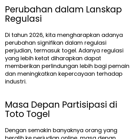
Perubahan dalam Lanskap
Regulasi
Di tahun 2026, kita mengharapkan adanya
perubahan signifikan dalam regulasi
perjudian, termasuk togel. Adanya regulasi
yang lebih ketat diharapkan dapat
memberikan perlindungan lebih bagi pemain
dan meningkatkan kepercayaan terhadap
industri.
Masa Depan Partisipasi di
Toto Togel
Dengan semakin banyaknya orang yang
beralih ke perjudian online, masa depan