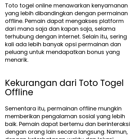
Toto togel online menawarkan kenyamanan
yang lebih dibandingkan dengan permainan
offline. Pemain dapat mengakses platform
dari mana saja dan kapan saja, selama
terhubung dengan internet. Selain itu, sering
kali ada lebih banyak opsi permainan dan
peluang untuk mendapatkan bonus yang
menarik.
Kekurangan dari Toto Togel
Offline
Sementara itu, permainan offline mungkin
memberikan pengalaman sosial yang lebih
baik. Pemain dapat bertemu dan berinteraksi
dengan orang lain secara langsung. Namun,