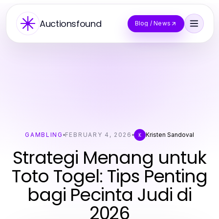
Auctionsfound
Blog / News
GAMBLING
FEBRUARY 4, 2026
Kristen Sandoval
K
Strategi Menang untuk
Toto Togel: Tips Penting
bagi Pecinta Judi di
2026