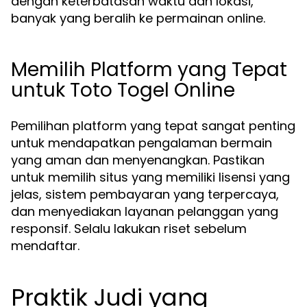
dengan keterbatasan waktu dan lokasi,
banyak yang beralih ke permainan online.
Memilih Platform yang Tepat
untuk Toto Togel Online
Pemilihan platform yang tepat sangat penting
untuk mendapatkan pengalaman bermain
yang aman dan menyenangkan. Pastikan
untuk memilih situs yang memiliki lisensi yang
jelas, sistem pembayaran yang terpercaya,
dan menyediakan layanan pelanggan yang
responsif. Selalu lakukan riset sebelum
mendaftar.
Praktik Judi yang