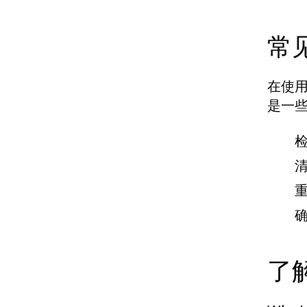
常
在使用
是一
清
确
了