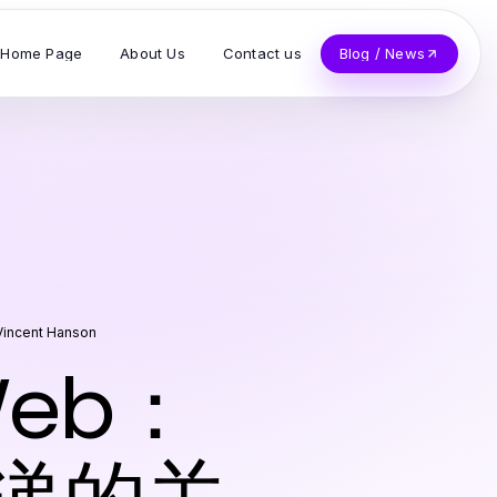
Home Page
About Us
Contact us
Blog / News
Vincent Hanson
Web：