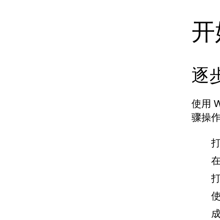
开
逐
使用 
骤操
打