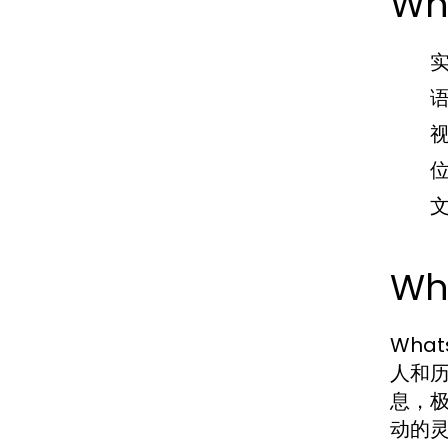
Wh
Wh
Wha
人和
息，
动的