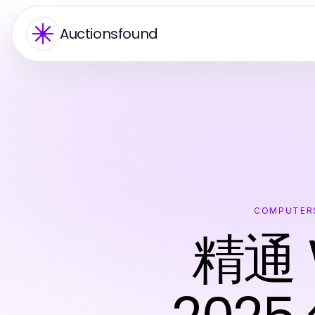
Auctionsfound
COMPUTERS
精通 