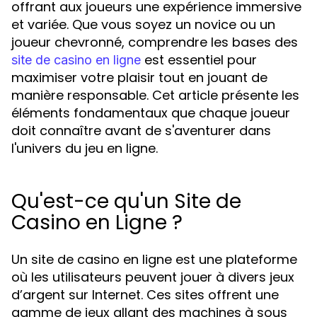
offrant aux joueurs une expérience immersive
et variée. Que vous soyez un novice ou un
joueur chevronné, comprendre les bases des
est essentiel pour
site de casino en ligne
maximiser votre plaisir tout en jouant de
manière responsable. Cet article présente les
éléments fondamentaux que chaque joueur
doit connaître avant de s'aventurer dans
l'univers du jeu en ligne.
Qu'est-ce qu'un Site de
Casino en Ligne ?
Un site de casino en ligne est une plateforme
où les utilisateurs peuvent jouer à divers jeux
d’argent sur Internet. Ces sites offrent une
gamme de jeux allant des machines à sous