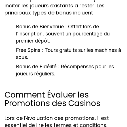
inciter les joueurs existants à rester. Les
principaux types de bonus incluent :
Bonus de Bienvenue :
Offert lors de
l’inscription, souvent un pourcentage du
premier dépôt.
Free Spins :
Tours gratuits sur les machines à
sous.
Bonus de Fidélité :
Récompenses pour les
joueurs réguliers.
Comment Évaluer les
Promotions des Casinos
Lors de l'évaluation des promotions, il est
essentiel de lire les termes et conditions.