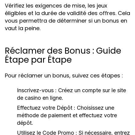
Vérifiez les exigences de mise, les jeux
éligibles et la durée de validité des offres. Cela
vous permettra de déterminer si un bonus en
vaut la peine.
Réclamer des Bonus : Guide
Étape par Étape
Pour réclamer un bonus, suivez ces étapes :
Inscrivez-vous :
Créez un compte sur le site
de casino en ligne.
Effectuez votre Dépôt :
Choisissez une
méthode de paiement et effectuez votre
dépôt.
Utilisez le Code Promo :
Si nécessaire, entrez