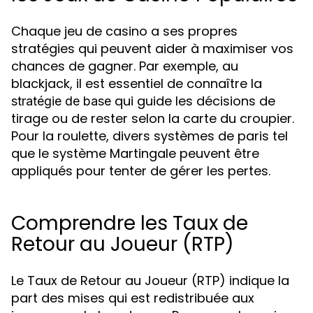
Chaque jeu de casino a ses propres
stratégies qui peuvent aider à maximiser vos
chances de gagner. Par exemple, au
blackjack, il est essentiel de connaître la
qui guide les décisions de
stratégie de base
tirage ou de rester selon la carte du croupier.
Pour la roulette, divers systèmes de paris tel
que le système Martingale peuvent être
appliqués pour tenter de gérer les pertes.
Comprendre les Taux de
Retour au Joueur (RTP)
Le Taux de Retour au Joueur (RTP) indique la
part des mises qui est redistribuée aux