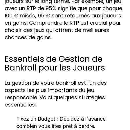
joueurs sur le long terme. Par exemple, un jeu
avec un RTP de 95% signifie que pour chaque
100 € misés, 95 € sont retournés aux joueurs
en gains. Comprendre le RTP est crucial pour
choisir des jeux qui offrent de meilleures
chances de gains.
Essentiels de Gestion de
Bankroll pour les Joueurs
La gestion de votre bankroll est l'un des
aspects les plus importants du jeu
responsable. Voici quelques stratégies
essentielles :
Fixez un Budget :
Décidez à l'avance
combien vous êtes prêt à perdre.