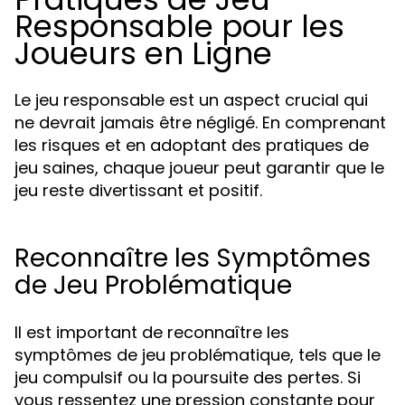
Responsable pour les
Joueurs en Ligne
Le jeu responsable est un aspect crucial qui
ne devrait jamais être négligé. En comprenant
les risques et en adoptant des pratiques de
jeu saines, chaque joueur peut garantir que le
jeu reste divertissant et positif.
Reconnaître les Symptômes
de Jeu Problématique
Il est important de reconnaître les
symptômes de jeu problématique, tels que le
jeu compulsif ou la poursuite des pertes. Si
vous ressentez une pression constante pour