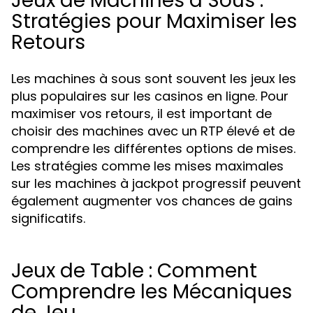
Jeux de Machines à Sous :
Stratégies pour Maximiser les
Retours
Les machines à sous sont souvent les jeux les
plus populaires sur les casinos en ligne. Pour
maximiser vos retours, il est important de
choisir des machines avec un RTP élevé et de
comprendre les différentes options de mises.
Les stratégies comme les mises maximales
sur les machines à jackpot progressif peuvent
également augmenter vos chances de gains
significatifs.
Jeux de Table : Comment
Comprendre les Mécaniques
de Jeu