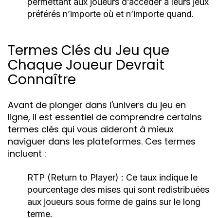
permettant aux joueurs d’accéder à leurs jeux
préférés n’importe où et n’importe quand.
Termes Clés du Jeu que
Chaque Joueur Devrait
Connaître
Avant de plonger dans l'univers du jeu en
ligne, il est essentiel de comprendre certains
termes clés qui vous aideront à mieux
naviguer dans les plateformes. Ces termes
incluent :
RTP (Return to Player) :
Ce taux indique le
pourcentage des mises qui sont redistribuées
aux joueurs sous forme de gains sur le long
terme.