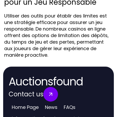
pour un Jeu Responsable
Utiliser des outils pour établir des limites est
une stratégie efficace pour assurer un jeu
responsable. De nombreux casinos en ligne
offrent des options de limitation des dépôts,
du temps de jeu et des pertes, permettant
aux joueurs de gérer leur expérience de
manière proactive.
Auctionsfound
Contact us
Home Page
News
FAQs