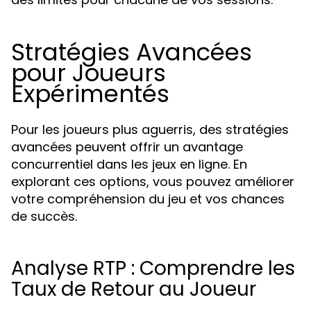
Stratégies Avancées
pour Joueurs
Expérimentés
Pour les joueurs plus aguerris, des stratégies
avancées peuvent offrir un avantage
concurrentiel dans les jeux en ligne. En
explorant ces options, vous pouvez améliorer
votre compréhension du jeu et vos chances
de succès.
Analyse RTP : Comprendre les
Taux de Retour au Joueur