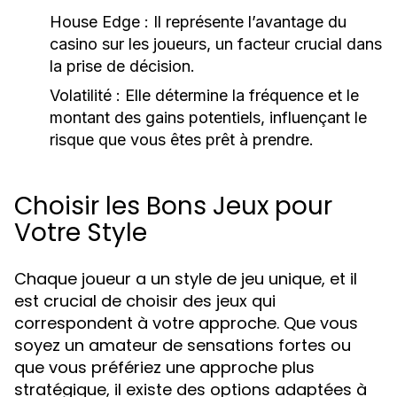
House Edge :
Il représente l’avantage du
casino sur les joueurs, un facteur crucial dans
la prise de décision.
Volatilité :
Elle détermine la fréquence et le
montant des gains potentiels, influençant le
risque que vous êtes prêt à prendre.
Choisir les Bons Jeux pour
Votre Style
Chaque joueur a un style de jeu unique, et il
est crucial de choisir des jeux qui
correspondent à votre approche. Que vous
soyez un amateur de sensations fortes ou
que vous préfériez une approche plus
stratégique, il existe des options adaptées à