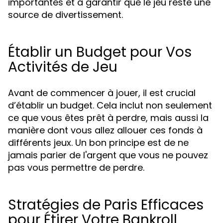
importantes et à garantir que le jeu reste une
source de divertissement.
Établir un Budget pour Vos
Activités de Jeu
Avant de commencer à jouer, il est crucial
d’établir un budget. Cela inclut non seulement
ce que vous êtes prêt à perdre, mais aussi la
manière dont vous allez allouer ces fonds à
différents jeux. Un bon principe est de ne
jamais parier de l'argent que vous ne pouvez
pas vous permettre de perdre.
Stratégies de Paris Efficaces
pour Étirer Votre Bankroll