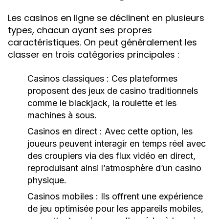
Les casinos en ligne se déclinent en plusieurs
types, chacun ayant ses propres
caractéristiques. On peut généralement les
classer en trois catégories principales :
Casinos classiques :
Ces plateformes
proposent des jeux de casino traditionnels
comme le blackjack, la roulette et les
machines à sous.
Casinos en direct :
Avec cette option, les
joueurs peuvent interagir en temps réel avec
des croupiers via des flux vidéo en direct,
reproduisant ainsi l’atmosphère d’un casino
physique.
Casinos mobiles :
Ils offrent une expérience
de jeu optimisée pour les appareils mobiles,