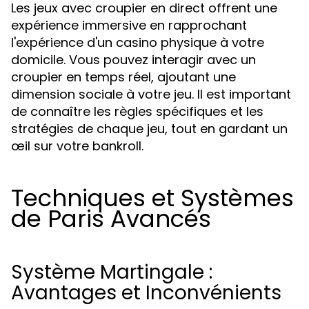
Les jeux avec croupier en direct offrent une
expérience immersive en rapprochant
l'expérience d'un casino physique à votre
domicile. Vous pouvez interagir avec un
croupier en temps réel, ajoutant une
dimension sociale à votre jeu. Il est important
de connaître les règles spécifiques et les
stratégies de chaque jeu, tout en gardant un
œil sur votre bankroll.
Techniques et Systèmes
de Paris Avancés
Système Martingale :
Avantages et Inconvénients