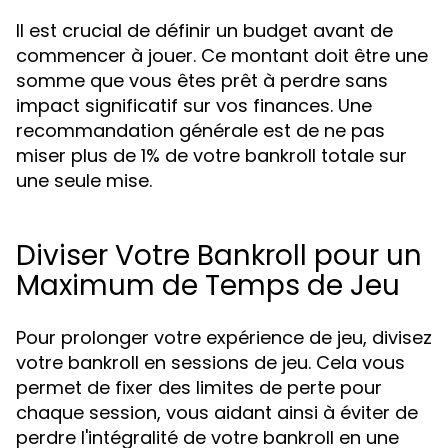
Il est crucial de définir un budget avant de
commencer à jouer. Ce montant doit être une
somme que vous êtes prêt à perdre sans
impact significatif sur vos finances. Une
recommandation générale est de ne pas
miser plus de 1% de votre bankroll totale sur
une seule mise.
Diviser Votre Bankroll pour un
Maximum de Temps de Jeu
Pour prolonger votre expérience de jeu, divisez
votre bankroll en sessions de jeu. Cela vous
permet de fixer des limites de perte pour
chaque session, vous aidant ainsi à éviter de
perdre l'intégralité de votre bankroll en une