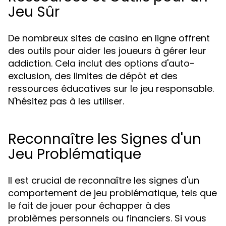
Jeu Sûr
De nombreux sites de casino en ligne offrent
des outils pour aider les joueurs à gérer leur
addiction. Cela inclut des options d'auto-
exclusion, des limites de dépôt et des
ressources éducatives sur le jeu responsable.
N'hésitez pas à les utiliser.
Reconnaître les Signes d'un
Jeu Problématique
Il est crucial de reconnaître les signes d'un
comportement de jeu problématique, tels que
le fait de jouer pour échapper à des
problèmes personnels ou financiers. Si vous