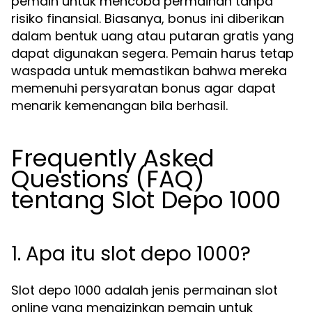
pemain untuk mencoba permainan tanpa
risiko finansial. Biasanya, bonus ini diberikan
dalam bentuk uang atau putaran gratis yang
dapat digunakan segera. Pemain harus tetap
waspada untuk memastikan bahwa mereka
memenuhi persyaratan bonus agar dapat
menarik kemenangan bila berhasil.
Frequently Asked
Questions (FAQ)
tentang Slot Depo 1000
1. Apa itu slot depo 1000?
Slot depo 1000 adalah jenis permainan slot
online yang mengizinkan pemain untuk