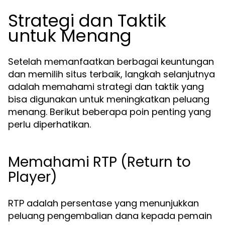
Strategi dan Taktik
untuk Menang
Setelah memanfaatkan berbagai keuntungan
dan memilih situs terbaik, langkah selanjutnya
adalah memahami strategi dan taktik yang
bisa digunakan untuk meningkatkan peluang
menang. Berikut beberapa poin penting yang
perlu diperhatikan.
Memahami RTP (Return to
Player)
RTP adalah persentase yang menunjukkan
peluang pengembalian dana kepada pemain