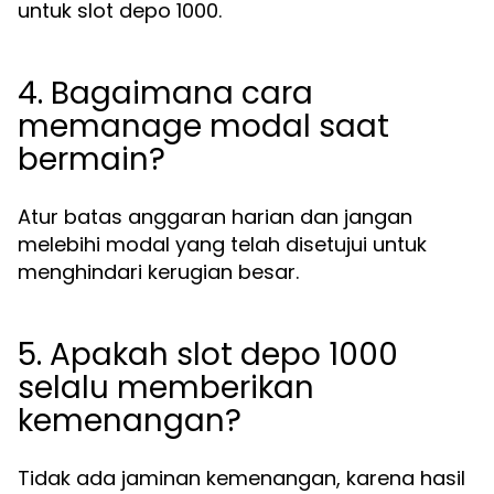
untuk slot depo 1000.
4. Bagaimana cara
memanage modal saat
bermain?
Atur batas anggaran harian dan jangan
melebihi modal yang telah disetujui untuk
menghindari kerugian besar.
5. Apakah slot depo 1000
selalu memberikan
kemenangan?
Tidak ada jaminan kemenangan, karena hasil