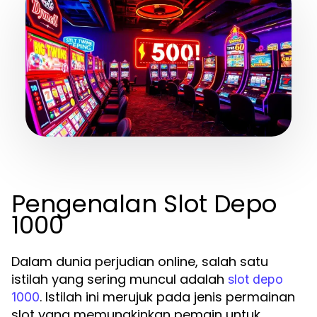
Pengenalan Slot Depo
1000
Dalam dunia perjudian online, salah satu
istilah yang sering muncul adalah
slot depo
. Istilah ini merujuk pada jenis permainan
1000
slot yang memungkinkan pemain untuk