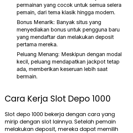
permainan yang cocok untuk semua selera
pemain, dari tema klasik hingga modern.
Bonus Menarik:
Banyak situs yang
menyediakan bonus untuk pengguna baru
yang mendaftar dan melakukan deposit
pertama mereka.
Peluang Menang:
Meskipun dengan modal
kecil, peluang mendapatkan jackpot tetap
ada, memberikan keseruan lebih saat
bermain.
Cara Kerja Slot Depo 1000
Slot depo 1000 bekerja dengan cara yang
mirip dengan slot lainnya. Setelah pemain
melakukan deposit, mereka dapat memilih