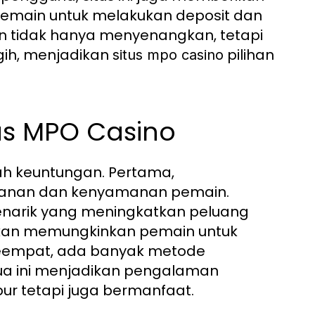
main untuk melakukan deposit dan
n tidak hanya menyenangkan, tetapi
gih, menjadikan
pilihan
situs mpo casino
us MPO Casino
ah keuntungan. Pertama,
manan dan kenyamanan pemain.
enarik yang meningkatkan peluang
arkan memungkinkan pemain untuk
eempat, ada banyak metode
a ini menjadikan pengalaman
ur tetapi juga bermanfaat.