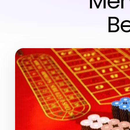
Men
Be