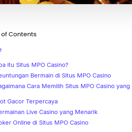
 of Contents
e
pa itu Situs MPO Casino?
euntungan Bermain di Situs MPO Casino
agaimana Cara Memilih Situs MPO Casino yang
lot Gacor Terpercaya
ermainan Live Casino yang Menarik
oker Online di Situs MPO Casino