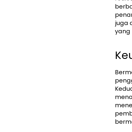
berb
penar
juga 
yang 
Ke
Berma
peng
Kedua
menan
mene
pemb
berma