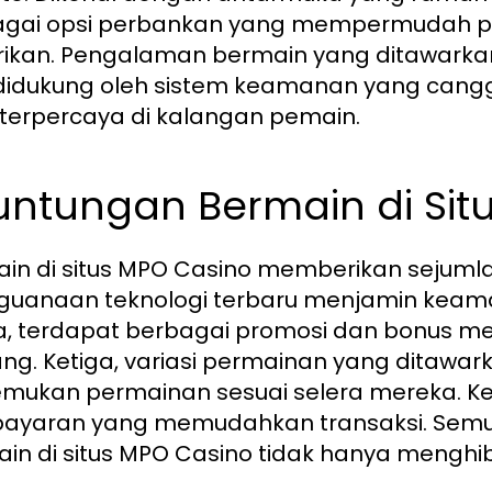
agai opsi perbankan yang mempermudah pe
ikan. Pengalaman bermain yang ditawarka
didukung oleh sistem keamanan yang cang
terpercaya di kalangan pemain.
untungan Bermain di Sit
in di situs MPO Casino memberikan sejuml
guanaan teknologi terbaru menjamin kea
, terdapat berbagai promosi dan bonus m
g. Ketiga, variasi permainan yang ditaw
mukan permainan sesuai selera mereka. K
ayaran yang memudahkan transaksi. Semu
in di situs MPO Casino tidak hanya menghib