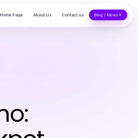
Home Page
About Us
Contact us
Blog / News
no: