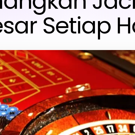
angkan Jac
sar Setiap H