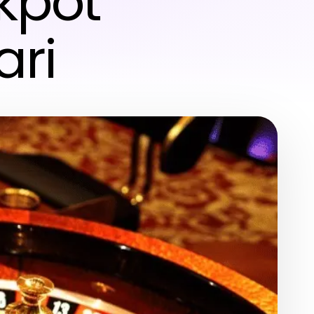
kpot
ari