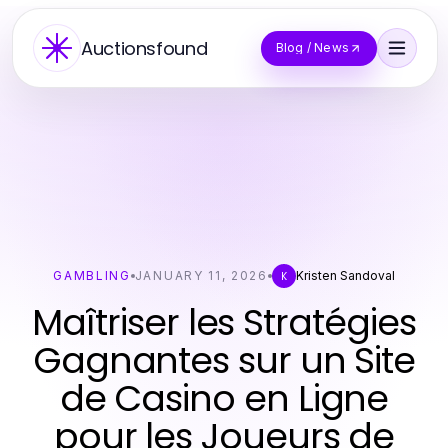
Auctionsfound
Blog / News
GAMBLING
JANUARY 11, 2026
Kristen Sandoval
K
Maîtriser les Stratégies
Gagnantes sur un Site
de Casino en Ligne
pour les Joueurs de