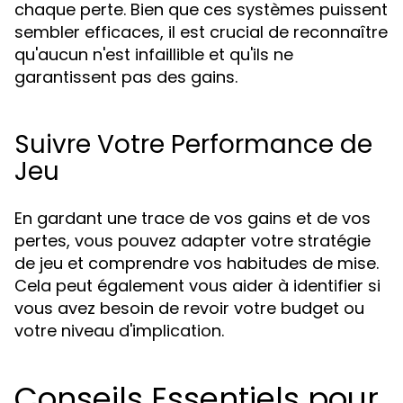
chaque perte. Bien que ces systèmes puissent
sembler efficaces, il est crucial de reconnaître
qu'aucun n'est infaillible et qu'ils ne
garantissent pas des gains.
Suivre Votre Performance de
Jeu
En gardant une trace de vos gains et de vos
pertes, vous pouvez adapter votre stratégie
de jeu et comprendre vos habitudes de mise.
Cela peut également vous aider à identifier si
vous avez besoin de revoir votre budget ou
votre niveau d'implication.
Conseils Essentiels pour