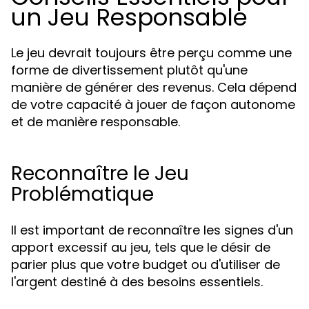
un Jeu Responsable
Le jeu devrait toujours être perçu comme une
forme de divertissement plutôt qu'une
manière de générer des revenus. Cela dépend
de votre capacité à jouer de façon autonome
et de manière responsable.
Reconnaître le Jeu
Problématique
Il est important de reconnaître les signes d'un
apport excessif au jeu, tels que le désir de
parier plus que votre budget ou d'utiliser de
l'argent destiné à des besoins essentiels.