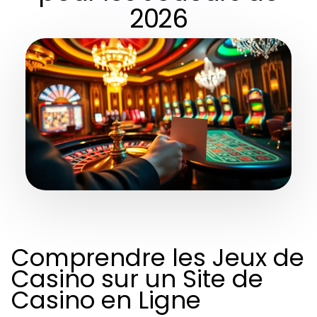
2026
Comprendre les Jeux de
Casino sur un Site de
Casino en Ligne