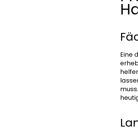
Ha
Fä
Eine 
erheb
helfe
lasse
muss.
heutig
Lan