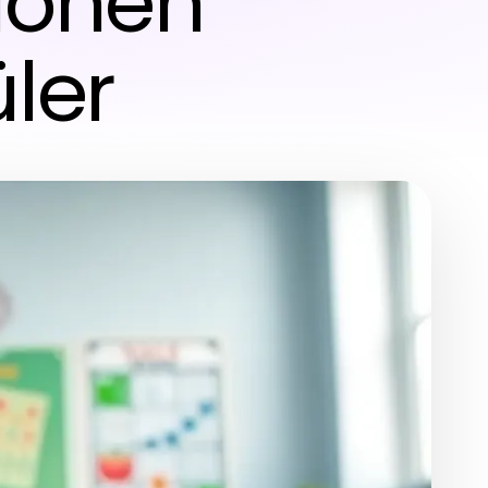
tionen
üler