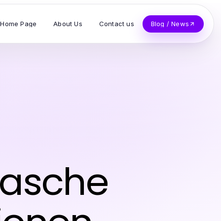
Home Page
About Us
Contact us
Blog / News
tasche