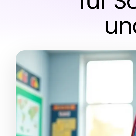
für S
und