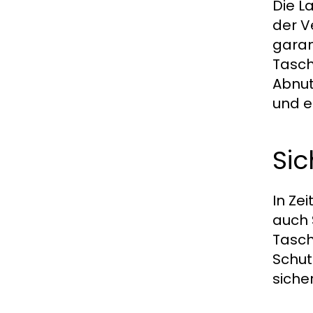
Die L
der V
garan
Tasch
Abnut
und e
Si
In Ze
auch 
Tasch
Schut
siche