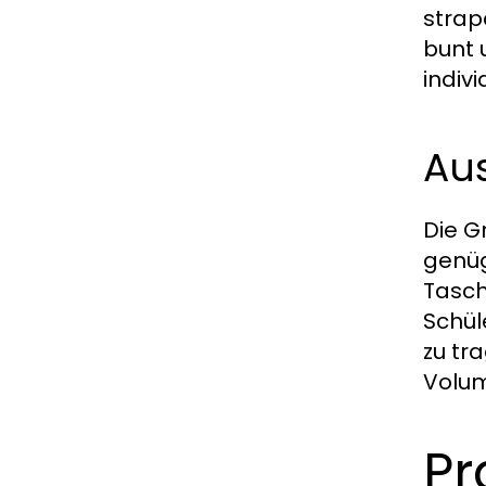
strap
bunt 
indiv
Aus
Die G
genüg
Tasch
Schül
zu tr
Volum
Pr