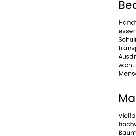
Be
Handt
essen
Schul
trans
Ausdr
wicht
Mensc
Mat
Vielf
hochw
Baumw