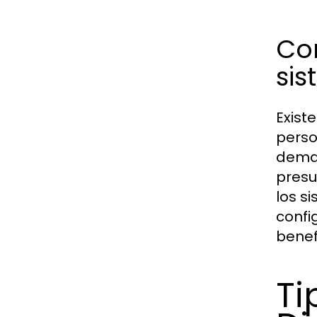
Co
si
Exist
perso
demas
presu
los s
confi
benef
Ti