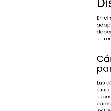
Di
En el
adapt
depen
se re
Cám
par
Las c
cámar
super
cámar
insta