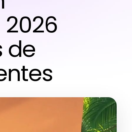
n
 2026
s de
entes