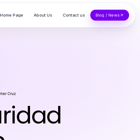
Home Page
About Us
Contact us
Blog / News
pher Cruz
ridad