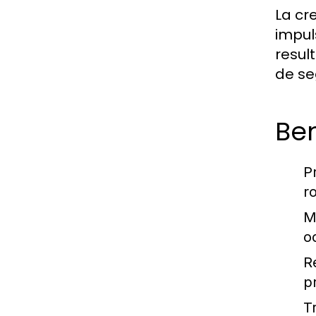
La cr
impul
resul
de se
Be
P
r
M
o
R
p
T