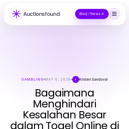
Auctionsfound
Blog / News
GAMBLING
MAY 6, 2026
Kristen Sandoval
K
Bagaimana
Menghindari
Kesalahan Besar
dalam Togel Online di