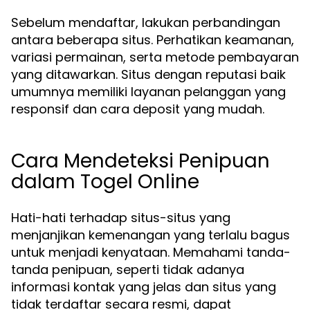
Sebelum mendaftar, lakukan perbandingan
antara beberapa situs. Perhatikan keamanan,
variasi permainan, serta metode pembayaran
yang ditawarkan. Situs dengan reputasi baik
umumnya memiliki layanan pelanggan yang
responsif dan cara deposit yang mudah.
Cara Mendeteksi Penipuan
dalam Togel Online
Hati-hati terhadap situs-situs yang
menjanjikan kemenangan yang terlalu bagus
untuk menjadi kenyataan. Memahami tanda-
tanda penipuan, seperti tidak adanya
informasi kontak yang jelas dan situs yang
tidak terdaftar secara resmi, dapat