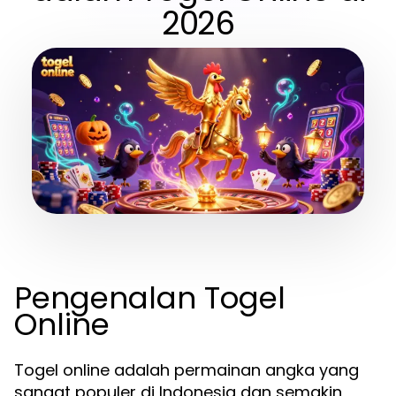
2026
Pengenalan Togel
Online
Togel online adalah permainan angka yang
sangat populer di Indonesia dan semakin