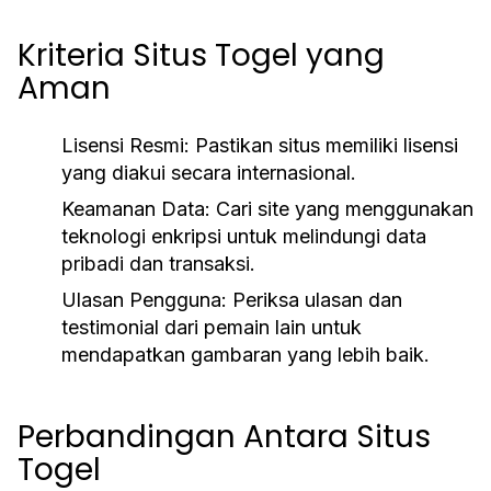
Kriteria Situs Togel yang
Aman
Lisensi Resmi:
Pastikan situs memiliki lisensi
yang diakui secara internasional.
Keamanan Data:
Cari site yang menggunakan
teknologi enkripsi untuk melindungi data
pribadi dan transaksi.
Ulasan Pengguna:
Periksa ulasan dan
testimonial dari pemain lain untuk
mendapatkan gambaran yang lebih baik.
Perbandingan Antara Situs
Togel