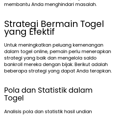
membantu Anda menghindari masalah.
Strategi Bermain Togel
yang Efektif
Untuk meningkatkan peluang kemenangan
dalam togel online, pemain perlu menerapkan
strategi yang baik dan mengelola saldo
bankroll mereka dengan bijak. Berikut adalah
beberapa strategi yang dapat Anda terapkan.
Pola dan Statistik dalam
Togel
Analisis pola dan statistik hasil undian