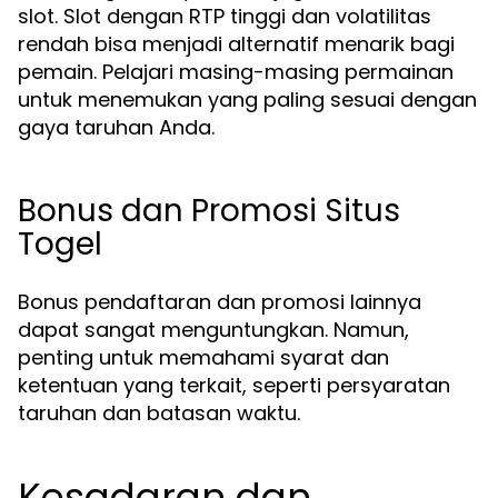
slot. Slot dengan RTP tinggi dan volatilitas
rendah bisa menjadi alternatif menarik bagi
pemain. Pelajari masing-masing permainan
untuk menemukan yang paling sesuai dengan
gaya taruhan Anda.
Bonus dan Promosi Situs
Togel
Bonus pendaftaran dan promosi lainnya
dapat sangat menguntungkan. Namun,
penting untuk memahami syarat dan
ketentuan yang terkait, seperti persyaratan
taruhan dan batasan waktu.
Kesadaran dan