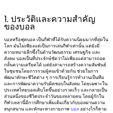
1. ประวัติและความสำคัญ
ของบอล
บอลหรือฟุตบอล เป็นกีฬาที่ได้รับความนิยมมากที่สุดใน
โลก มันไม่เพียงแต่เป็นการเล่นกีฬาเท่านั้น แต่ยังมี
ความหมายลึกซึ้งในด้านวัฒนธรรม เศรษฐกิจ และ
สังคม บอลเป็นที่ประจักษ์ชัดว่าไม่เพียงแต่สามารถอด
กลั้นความเครียดได้ แต่ยังสามารถสร้างความสัมพันธ์
ในชุมชนโดยการรวมผู้คนเข้าด้วยกัน ช่วยในการ
พัฒนาทักษะชีวิตต่าง ๆ การเรียนรู้การทำงานเป็นทีม
และการพัฒนาความรับผิดชอบในสังคม โดยเฉพาะใน
ประเทศไทยบอลเติบโตขึ้นอย่างรวดเร็ว และกลายเป็น
ส่วนหนึ่งของชีวิตประจำวันของหลายคน โดยผู้รักใน
กีฬาเหล่านี้มีการศึกษาเพิ่มเติมเกี่ยวกับบอลผ่านความ
สนุกสนาน และทักษะทางกายภาพ
อย่างไรก็ตาม
บอล