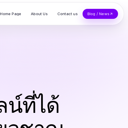
Home Page
About Us
Contact us
Blog / News
์ที่ได้